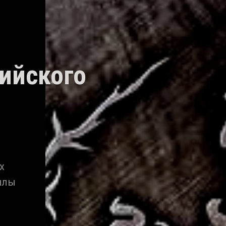
ийского
х
илы