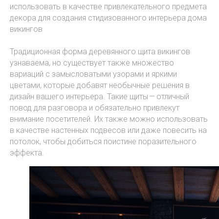
использовать в качестве привлекательного предмета
декора для создания стидизованного интерьера дома
викингов
Традиционная форма деревянного щита викингов
узнаваема, но существует также множество
вариаций с замысловатыми узорами и яркими
цветами, которые добавят необычные решения в
дизайн вашего интерьера. Такие щиты — отличный
повод для разговора и обязательно привлекут
внимание посетителей. Их также можно использовать
в качестве настенных подвесов или даже повесить на
потолок, чтобы добиться поистине поразительного
эффекта.