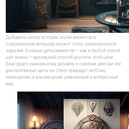
Добавить нотку истории эпохи викингов в
современный интерьер может стать увлекательной
задачей. Боевые щиты викингов — как и любой оевой
шит воина — идеальный способ достичь этой цели.
Благодаря уникальному дизайну и смелым цветам эти
декоративные щиты на стену придадут любому
помещению в вашем доме уникальный и интересный
вид.