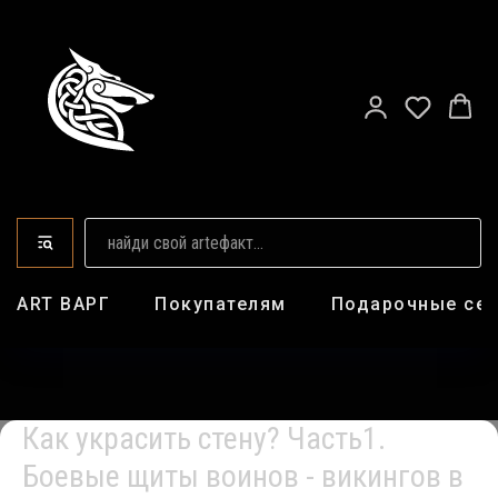
ART ВАРГ
Покупателям
Подарочные се
Как украсить стену? Часть1.
Боевые щиты воинов - викингов в