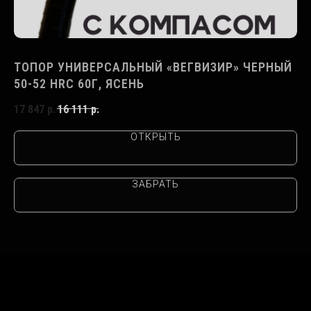
,
ТОПОР УНИВЕРСАЛЬНЫЙ «ВЕГВИЗИР» ЧЕРНЫЙ
Т
50-52 HRC 60Г, ЯСЕНЬ
5
17 847
р.
16 111
р.
20
ОТКРЫТЬ
ЗАБРАТЬ