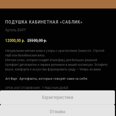
ПОДУШКА КАБИНЕТНАЯ «САБЛИК»
Артель ВАРГ
12000,00
р.
25500,00
р.
Натуральная мягкая кожа и узоры с кристаллами Swarovsk. Строгий
герб или билибинская вязь.
Мягкая сила», которая создаёт атмосферу для больших решений.
Артефакт дипломатии и первая реликвия в вашей коллекции. Эстафета
вкуса, комфорта и искусства формировать среду — теперь за вами.
Аrt Варг. Артефакты, которые говорят сами за себя.
СРОК ИЗГОТОВЛЕНИЯ - 7 РАБОЧИХ ДНЕЙ
Характеристики
Отзывы