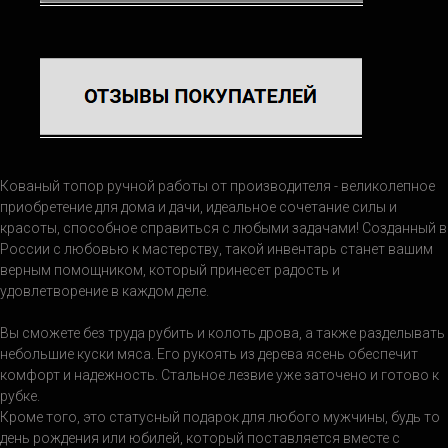
Кованый топор ручной работы от производителя - великолепное
приобретение для дома и дачи, идеальное сочетание силы и
красоты, способное справиться с любыми задачами! Созданный в
России с любовью к мастерству, такой инвентарь станет вашим
верным помощником, который принесет радость и
удовлетворение в каждом деле.
Вы сможете без труда рубить и колоть дрова, а также разделывать
небольшие куски мяса. Его рукоять из дерева ясень обеспечит
комфорт и надежность. Стальное лезвие уже заточено и готово к
рубке.
Кроме того, это статусный подарок для любого мужчины, будь то
день рождения или юбилей, который поставляется вместе с