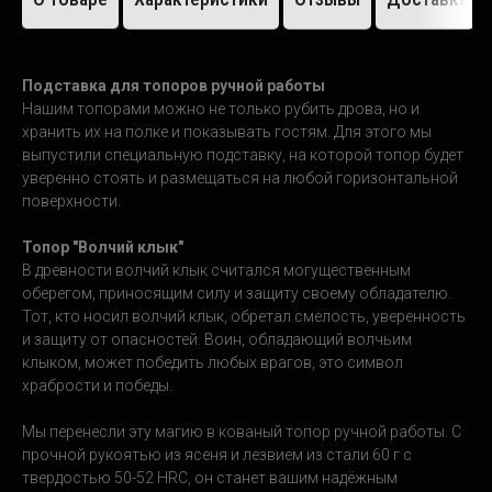
Подставка для топоров ручной работы
Нашим топорами можно не только рубить дрова, но и
хранить их на полке и показывать гостям. Для этого мы
выпустили специальную подставку, на которой топор будет
уверенно стоять и размещаться на любой горизонтальной
поверхности.
Топор "Волчий клык"
В древности волчий клык считался могущественным
оберегом, приносящим силу и защиту своему обладателю.
Тот, кто носил волчий клык, обретал смелость, уверенность
и защиту от опасностей. Воин, обладающий волчьим
клыком, может победить любых врагов, это символ
храбрости и победы.
Мы перенесли эту магию в кованый топор ручной работы. С
прочной рукоятью из ясеня и лезвием из стали 60 г с
твердостью 50-52 HRC, он станет вашим надёжным