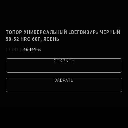
52
ТОПОР УНИВЕРСАЛЬНЫЙ «ВЕГВИЗИР» ЧЕРНЫЙ
Т
50-52 HRC 60Г, ЯСЕНЬ
HR
17 847
р.
16 111
р.
25
ОТКРЫТЬ
ЗАБРАТЬ