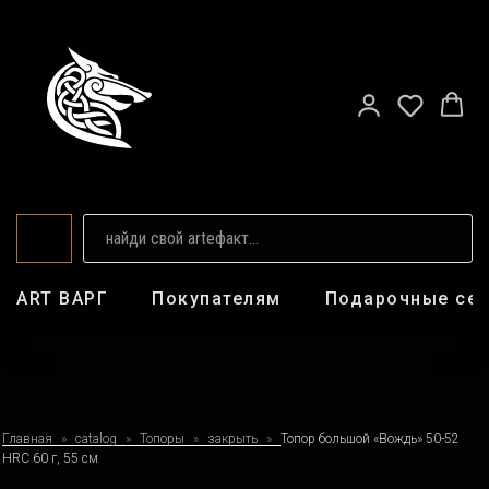
ART ВАРГ
Покупателям
Подарочные се
Главная
catalog
Топоры
закрыть
Топор большой «Вождь» 50-52
HRC 60 г, 55 см