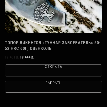
ТОПОР ВИКИНГОВ «ГУННАР ЗАВОЕВАТЕЛЬ» 50-
Т
52 HRC 60Г, ОВЕНКОЛЬ
H
19 451
р.
19 444
р.
21
ОТКРЫТЬ
ЗАБРАТЬ