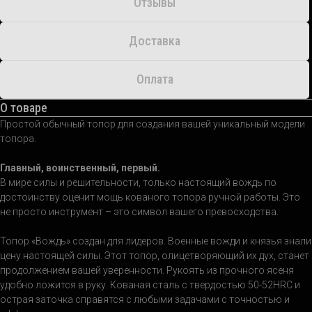
Отзывы
Доставка
Оплата
О товаре
Простой обычный топор для создания вашей уникальный модели
топора.
Главный, воинственный, первый.
В мире силы и решительности, только настоящий вождь по
достоинству оценит мощь кованого топора ручной работы. Это
не просто инструмент – это символ вашего превосходства.
Топор «Вождь» создан для лидеров. Военные вожди и князья знали
цену настоящей силы. Этот топор, олицетворяющий их дух, станет
продолжением вашей уверенности. Рукоять из прочного ясеня
удобно ложится в руку. Кованая сталь с твердостью 50-52HRC и
острая заточка справятся с любыми задачами с точностью и