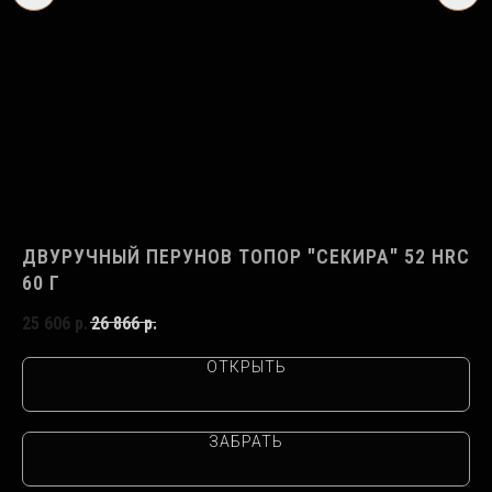
RC
ДВУРУЧНЫЙ ПЕРУНОВ ТОПОР "СЕКИРА" 52 HRC
Т
60 Г
60
25 606
р.
26 866
р.
14
ОТКРЫТЬ
ЗАБРАТЬ