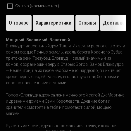
Футляр (временно нет)
О товаре
Характеристики
Отзывы
Доставка
Мощный. Значимый. Властный.
Блэквуд— вассальный дом Талли. Их земли располагаются в
самом сердце Речных земель, вдоль берега Красного Зубца,
притока реки Трезубец. Блэквуд — самый значимый из
домов, сохранивший веру в Старых Богов. Замок Блэквудов
— Рейвентри, на их гербе изображено чардерво, в них течёт
кровь первых людей. Блэквуды властвуют над богатыми и
хорошо населёнными землями.
Топор «Блэквуд»
вдохновлен именно этой сагой Дж.Мартина
и древними домами Семи Королевств. Древние боги и
хранители смотрят на тебя и помогают силой, мощью,
магией.
Рукоять из ясеня, идеально ложащаяся в руку, и кованая