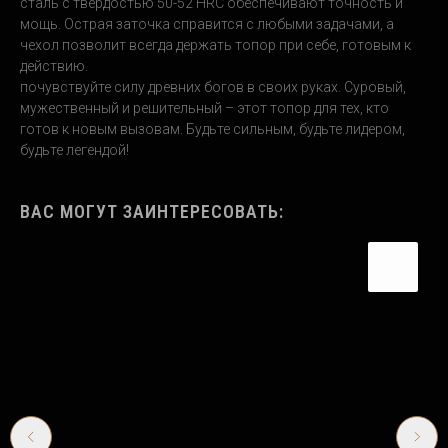
сталь с твердостью 50-52 HRC обеспечивают точность и
мощь. Острая заточка справится с любыми задачами, а
чехол позволит всегда держать топор при себе, готовым к
действию.
почувствуйте силу древних богов в своих руках. Суровый,
мужественный и решительный – этот топор для тех, кто
готов к новым вызовам. Будьте сильным, будьте лидером,
будьте легендой!
ВАС МОГУТ ЗАИНТЕРЕСОВАТЬ: