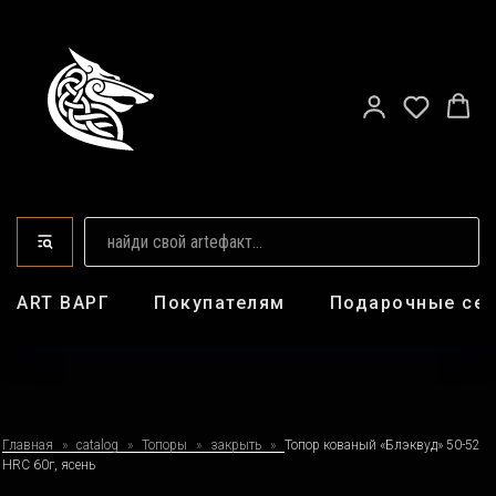
ART ВАРГ
Покупателям
Подарочные се
Главная
catalog
Топоры
закрыть
Топор кованый «Блэквуд» 50-52
HRC 60г, ясень