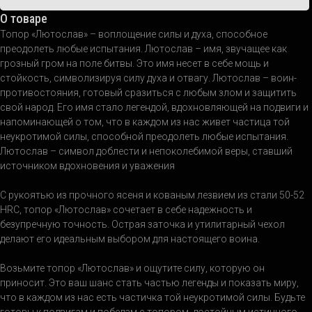
О товаре
Топор «Лютослав» – воплощение силы и духа, способное
преодолеть любые испытания. Лютослав – имя, звучащее как
грозный гром на поле битвы. Это имя несет в себе мощь и
стойкость, символизируя силу духа и отвагу. Лютослав – воин-
противостояния, готовый сразиться с любым злом и защитить
свой народ. Его имя стало легендой, вдохновляющей на подвиги и
напоминающей о том, что в каждом из нас живет частица той
неукротимой силы, способной преодолеть любые испытания.
Лютослав – символ доблести и непоколебимой веры, ставший
источником вдохновения и уважения
С рукоятью из прочного ясеня и кованым лезвием из стали 50-52
HRC, топор «Лютослав» сочетает в себе надежность и
безупречную точность. Острая заточка и утилитарный чехол
делают его идеальным выбором для настоящего воина.
Возьмите топор «Лютослав» и ощутите силу, которую он
приносит. Это ваш шанс стать частью легенды и показать миру,
что в каждом из нас есть частичка той неукротимой силы. Будьте