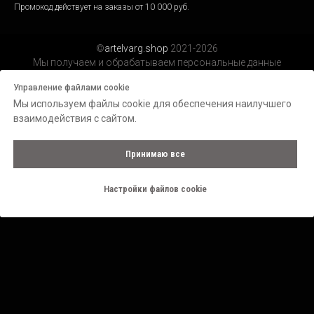
Промокод действует на заказы от 10 000 руб.
©
artelvarg.shop
2021-2026
Мы получаем и обрабатываем персональные данные
посетителей нашего сайта в соответствии с
официальной
Управление файлами cookie
политикой.
Мы используем файлы cookie для обеспечения наилучшего
взаимодействия с сайтом.
Принимаю все
Настройки файлов cookie
Tilda
Made on