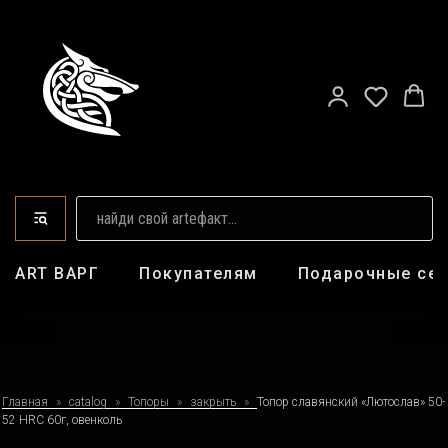
ART ВАРГ
Покупателям
Подарочные се
Главная
catalog
Топоры
закрыть
Топор славянский «Лютослав» 50-
52 HRC 60г, овенколь