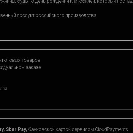
ужчины, будь то день рождения или юбилей, который постав
твенный продукт российского производства.
зе готовых товаров
ивидуальном заказе
еля
y, Sber Pay,
банковской картой сервисом CloudPayments