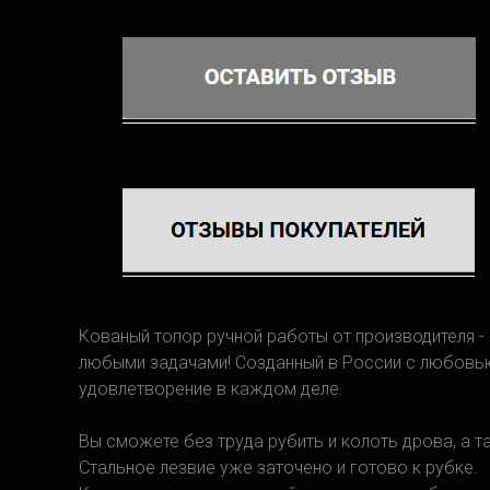
Кованый топор ручной работы от производителя -
любыми задачами! Созданный в России с любовью
удовлетворение в каждом деле.
Вы сможете без труда рубить и колоть дрова, а 
Стальное лезвие уже заточено и готово к рубке.