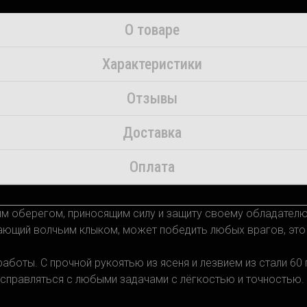
О товаре
Характеристики
Отзывы
Доставка
Оплата
м оберегом, приносящим силу и защиту своему обладателю. 
дающий волчьим клыком, может победить любых врагов, это
аботы. С прочной рукоятью из ясеня и лезвием из стали 60 
справляться с любыми задачами с лёгкостью и точностью.