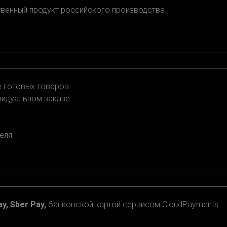
твенный продукт российского производства.
зе готовых товаров
ивидуальном заказе
еля
y, Sber Pay,
банковской картой сервисом CloudPayments