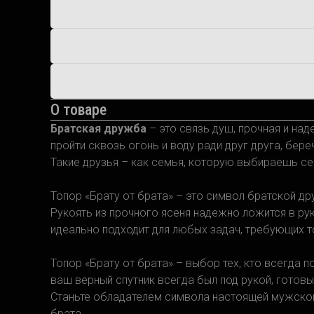
О товаре
Братская дружба
– это связь душ, прочная и на
пройти сквозь огонь и воду ради друг друга, бере
Такие друзья – как семья, которую выбираешь се
Топор «Брату от брата» – это символ братской др
Рукоять из прочного ясеня надежно ложится в рук
идеально подходит для любых задач, требующих т
Топор «Брату от брата» – выбор тех, кто всегда п
ваш верный спутник всегда был под рукой, готов
Станьте обладателем символа настоящей мужской 
брата.