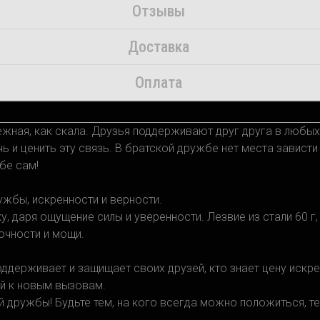
Отзывы
Доставка
Оплата
дежная, как скала. Друзья поддерживают друг друга в любых
чь и ценить эту связь. В братской дружбе нет места зависти
бе сам!
ужбы, искренности и верности.
у, даря ощущение силы и уверенности. Лезвие из стали 60 г,
очности и мощи.
оддерживает и защищает своих друзей, кто знает цену искре
ый к новым вызовам.
дружбы! Будьте тем, на кого всегда можно положиться, тем