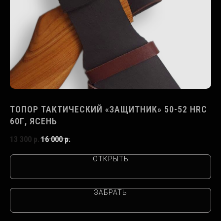
ТОПОР ТАКТИЧЕСКИЙ «ЗАЩИТНИК» 50-52 HRC
ТО
60Г, ЯСЕНЬ
О
13 300
р.
16 000
р.
21
ОТКРЫТЬ
ЗАБРАТЬ