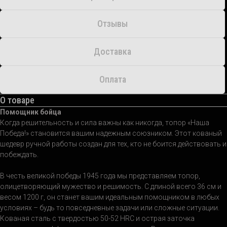
Отзывы
Доставка
Оплата
О товаре
Помощник бойца
Когда решительность и сила важны как никогда, топор «Наша
Победа!» становится вашим надежным союзником. Этот кованый
шедевр ручной работы создан для тех, кто не боится действовать и
побеждать.
В честь великой победы 1945 года мы представляем топор,
олицетворяющий мужество и решимость. С длиной всего 36 см и
весом 1200 г, он станет вашим идеальным помощником в любых
условиях – будь то повседневные задачи или сложные ситуации.
Кованая сталь с твердостью 50-52 HRC и острая заточка