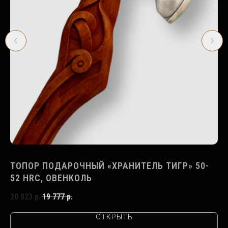
ТОПОР ПОДАРОЧНЫЙ «ХРАНИТЕЛЬ ТИГР» 50-
Т
52 HRC, ОВЕНКОЛЬ
60
20 823
р.
19 777
р.
15
ОТКРЫТЬ