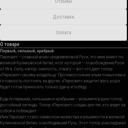
Отзывы
Доставка
Оплата
О товаре
Первый, сильный, храбрый.
Пересвет – славный воин средневековой Руси, это имя знают по
великой Куликовской битве, итог которой — освобождение Руси
от Ига. Силу, напор, смелость, отвагу — вот что дает топор
«Пересвет» своему владельцу. Противостояние злым помыслам и
готовность постоять за других: «Пересвет» защитит весь род и
будет готов приносить только удачу и победу.
Будьте первыми, сильными и храбрыми – возьмите в руки топор,
достойный легенды. Топор «Пересвет» создан для тех, кто ведет за
собой и побеждает.
Имя Пересвет стало символом мужества и решимости в великой
Куликовской битве, освободившей Русь. Этот топор унаследовал