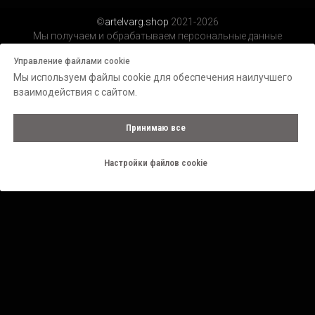
©
artelvarg.shop
2021-2026
Мы получаем и обрабатываем персональные данные
посетителей нашего сайта в соответствии с
официальной
Управление файлами cookie
политикой.
Мы используем файлы cookie для обеспечения наилучшего
взаимодействия с сайтом.
Принимаю все
Настройки файлов cookie
Tilda
Made on