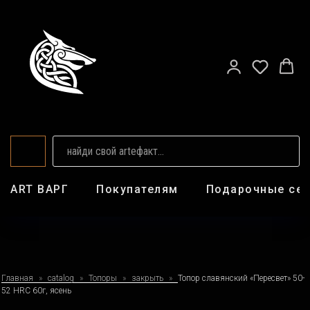
ART ВАРГ
Покупателям
Подарочные се
Главная
catalog
Топоры
закрыть
Топор славянский «Пересвет» 50-
52 HRC 60г, ясень