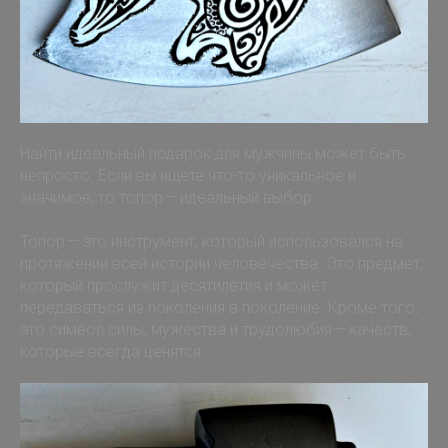
Найти идеальный подарок для мужчины может быть
непросто. Если вы ищете что-то уникальное и
значимое, то топор — идеальный выбор.
Топор — это инструмент, который использовался на
протяжении всей истории человечества. Это предмет,
который прослужит десятилетия и может
передаваться из поколения в поколение. Кроме того,
это символ силы, мужества и трудолюбия — качеств,
которые всегда ценятся.