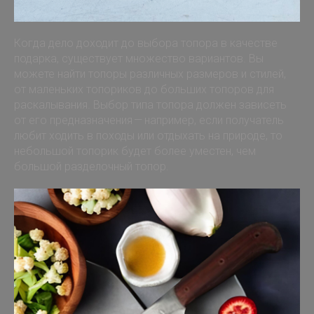
Когда дело доходит до выбора топора в качестве
подарка, существует множество вариантов. Вы
можете найти топоры различных размеров и стилей,
от маленьких топориков до больших топоров для
раскалывания. Выбор типа топора должен зависеть
от его предназначения — например, если получатель
любит ходить в походы или отдыхать на природе, то
небольшой топорик будет более уместен, чем
большой разделочный топор.