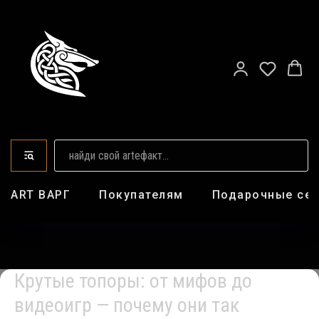
ART ВАРГ
Покупателям
Подарочные се
Крутые топоры: от мифов до
видеоигр — почему они так