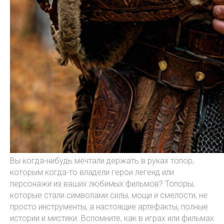
Вы когда-нибудь мечтали держать в руках топор,
которым когда-то владели герои легенд или
персонажи из ваших любимых фильмов? Топоры,
которые стали символами силы, мощи и смелости, не
просто инструменты, а настоящие артефакты, полные
истории и мистики. Вспомните, как в играх или фильмах