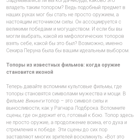
Задумывались ли вы когда-нибудь, каково это —
владеть таким топором? Ведь подобный предмет в
наших руках мог бы стать не просто оружием, а
настоящим источником силы. Он ассоциируется с
великими победами и могуществом. И если бы вы
могли выбрать, какой из мифологических топоров
взять себе, какой бы это был? Возможно, именно
Секира Перуна была бы вашим идеальным выбором.
Топоры из известных фильмов: когда оружие
становится иконой
Теперь давайте вспомним культовые фильмы, где
топоры становятся символами мужества и мощи. В
фильме
Викинги
топор – это символ силы и
выносливости, как у Рагнара Лодброка. Вспомните
сцены, где он держит его, готовый к бою. Топор здесь
не просто оружие, а продолжение воина, его духа и
стремления к победе. Эти сцены до сих пор
заставляют многих зрителей воскликнуть: «Вот это