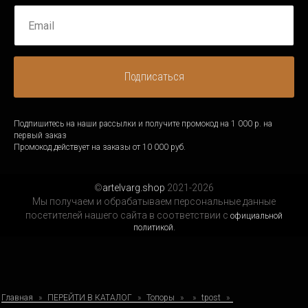
Подписаться
Подпишитесь на наши рассылки и получите промокод на 1 000 р. на
первый заказ
Промокод действует на заказы от 10 000 руб.
©
artelvarg.shop
2021-2026
Мы получаем и обрабатываем персональные данные
посетителей нашего сайта в соответствии с
официальной
политикой.
Главная
ПЕРЕЙТИ В КАТАЛОГ
Топоры
tpost