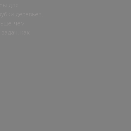
оры для
убки деревьев,
ньше, чем
 задач, как