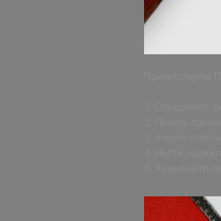
Приветствуем! 
Определить р
Понять преим
Учесть собст
Найти надежн
Ухаживайть за