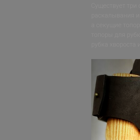
Существует три 
раскалывания и
а секущие топо
топоры для рубк
рубка хвороста 