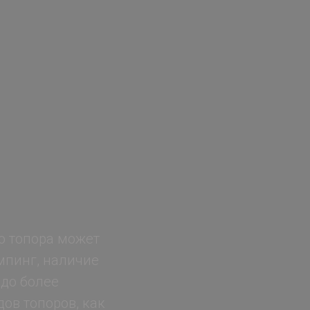
о топора может
мпинг, наличие
здо более
ов топоров, как