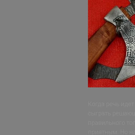
Когда речь идет
сыграть решающу
правильного то
приятным. Но на