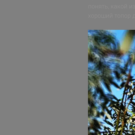
понять, какой и
хороший топор д