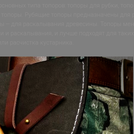
основных типа топоров: топоры для рубки, топ
 топоры. Рубящие топоры предназначены для р
ры — для раскалывания древесины. Топоры ме
и и раскалывания, и лучше подходят для таких
или расчистка кустарника.