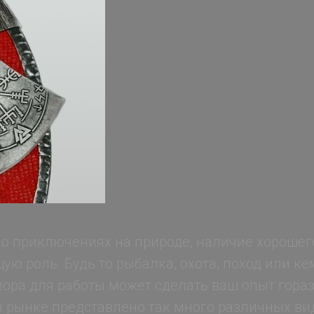
 о приключениях на природе, наличие хорошег
ю роль. Будь то рыбалка, охота, поход или ке
пора для работы может сделать ваш опыт гора
 рынке представлено так много различных вид