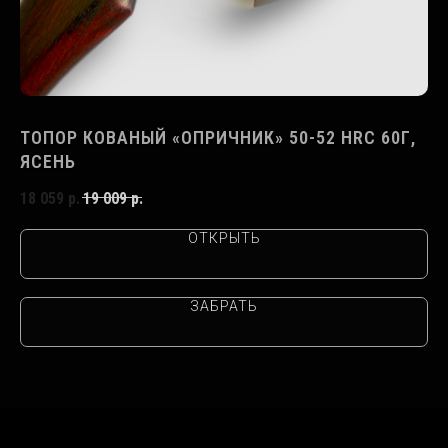
Г,
ТОПОР КОВАНЫЙ «ОПРИЧНИК» 50-52 HRC 60Г,
Д
ЯСЕНЬ
18
18 059
р.
19 009
р.
ОТКРЫТЬ
ЗАБРАТЬ