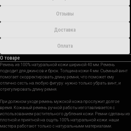
Отзывы
Доставка
Оплата
О товаре
Ремень из 100% натуральной кожи шириной 40 мм. Ремень
подходит для джинсов и брюк. Толщина кожи 4 мм. Съёмный винт
помогает скорректировать длину ремня, что поможет ему
отлично сесть на любую фигуру: нужно только убрать винт, и
отрегулировать длину ремня.
При должном уходе ремень мужской кожа прослужит долгое
время. Кожаный ремень ручной работы изготавливается с
использованием растительного дубления кожи. Ремни сделаны из
плотной и приятной на ощупь 100% натуральной кожи: наши
мастера работают только с натуральными материалами.