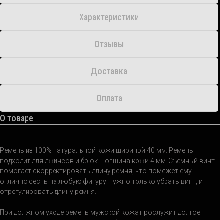
Характеристики
Отзывы
Доставка
Оплата
О товаре
Ремень из 100% натуральной кожи шириной 40 мм. Ремень
подходит для джинсов и брюк. Толщина кожи 4 мм. Съёмный винт
помогает скорректировать длину ремня, что поможет ему
отлично сесть на любую фигуру: нужно только убрать винт, и
отрегулировать длину ремня.
При должном уходе ремень мужской кожа прослужит долгое