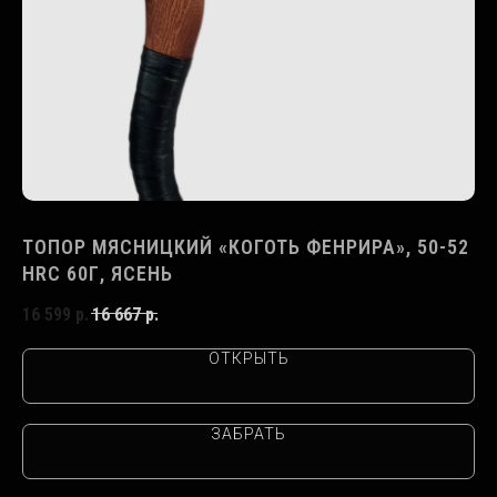
Г,
ТОПОР МЯСНИЦКИЙ «КОГОТЬ ФЕНРИРА», 50-52
ТО
HRC 60Г, ЯСЕНЬ
Я
16 599
р.
16 667
р.
17
ОТКРЫТЬ
ЗАБРАТЬ